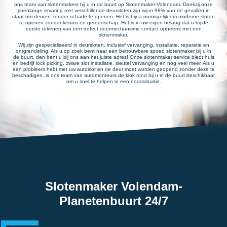
ons team van slotenmakers bij u in de buurt op Slotenmaker-Volendam. Dankzij onze
jarenlange ervaring met verschillende deursloten zijn wij in 98% van de gevallen in
staat om deuren zonder schade te openen. Het is bijna onmogelijk om moderne sloten
te openen zonder kennis en gereedschap. Het is in uw eigen belang dat u bij de
eerste tekenen van een defect deurmechanisme contact opneemt met een
slotenmaker.
Wij zijn gespecialiseerd in deursloten, inclusief vervanging, installatie, reparatie en
ontgrendeling. Als u op zoek bent naar een betrouwbare spoed slotenmaker bij u in
de buurt, dan bent u bij ons aan het juiste adres! Onze slotenmaker service biedt huis
en bedrijf lock picking, zware slot installatie, sleutel vervanging en nog veel meer. Als u
een probleem hebt met uw autoslot en de deur moet worden geopend zonder deze te
beschadigen, is ons team van automonteurs de klok rond bij u in de buurt beschikbaar
om u snel te helpen in een noodsituatie.
Slotenmaker Volendam-
Planetenbuurt 24/7