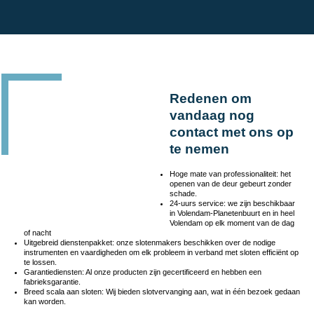
Redenen om
vandaag nog
contact met ons op
te nemen
Hoge mate van professionaliteit: het
openen van de deur gebeurt zonder
schade.
24-uurs service: we zijn beschikbaar
in Volendam-Planetenbuurt en in heel
Volendam op elk moment van de dag
of nacht
Uitgebreid dienstenpakket: onze slotenmakers beschikken over de nodige
instrumenten en vaardigheden om elk probleem in verband met sloten efficiënt op
te lossen.
Garantiediensten: Al onze producten zijn gecertificeerd en hebben een
fabrieksgarantie.
Breed scala aan sloten: Wij bieden slotvervanging aan, wat in één bezoek gedaan
kan worden.