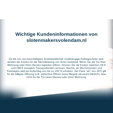
Wichtige Kundeninformationen von
slotenmakersvolendam.nl
Da die von uns beschäftigten Schlüsseldienste unabhängige Auftragnehmer sind,
werden die Kosten für die Dienstleistung von ihnen bestimmt. Wenn Sie die Tür Ihrer
Wohnung oder Ihres Hauses tagsüber öffnen, können Sie mit Kosten zwischen 69 €
und 199 € zuzüglich Transportkosten rechnen. Nachts, an Wochenenden und
Feiertagen wird ein Aufschlag von bis zu 100 % erhoben. Der Preis "ab" von 39 € gilt
für die billigste Öffnung (z.B. einfaches Öffnen eines Riegels mit einem Dietrich), aber
nicht für die Tür eines Hauses oder einer Wohnung.