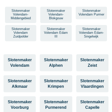
Slotenmaker
Slotenmaker
Slotenmaker
Volendam-
Volendam-
Volendam Purmer
Middengebied
Blokgouw
Slotenmaker
Slotenmaker
Slotenmaker
Volendam
Volendam Edam
Volendam Edam-
Zuidpolder
III
Singelwijk
Slotenmaker
Slotenmaker
Slotenmaker
Volendam
Alphen
Zeist
Slotenmaker
Slotenmaker
Slotenmaker
Alkmaar
Krimpen
Vlaardingen
Slotenmaker
Slotenmaker
Slotenmaker
Voorburg
Purmerend
Capelle