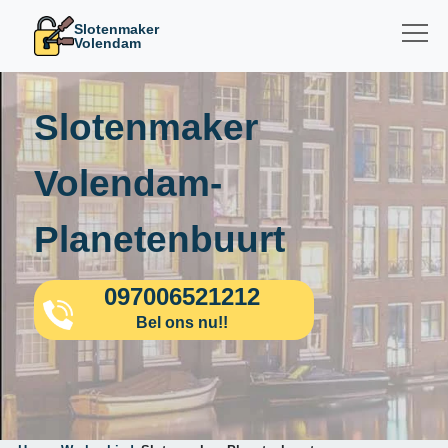
Slotenmaker
Volendam
Slotenmaker
Volendam-
Planetenbuurt
097006521212
Bel ons nu!!