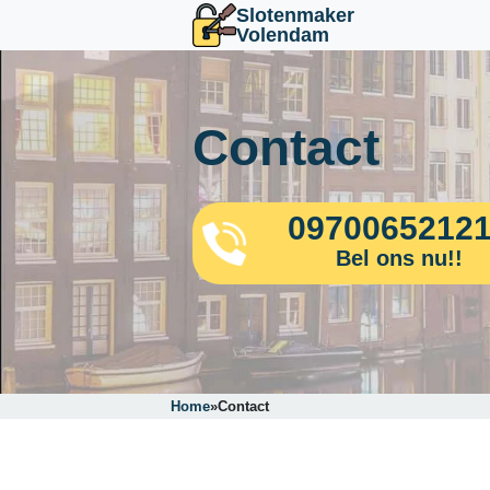
Slotenmaker
Volendam
Contact
0970065212
Bel ons nu!!
Home
»
Contact